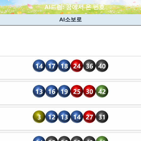
AI드림:
꿈에서 온 번호
AI소보로