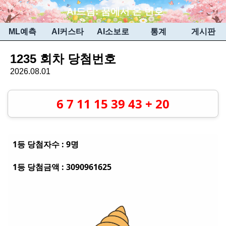
AI드림:
꿈에서 온 번호
ML예측
AI커스타
AI소보로
통계
게시판
1235 회차 당첨번호
2026.08.01
6
7
11
15
39
43
+
20
1등 당첨자수 : 9명
1등 당첨금액 : 3090961625